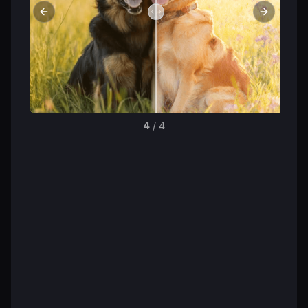
Previous slide
Next slid
4
/
4