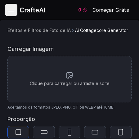
Começar Grátis
0
Efeitos e Filtros de Foto de IA
Ai Cottagecore Generator
Modelo
Gerador de Cottagecore com IA
Carregar Imagem
de
IA
Image Apps v2 Style Transfer
Clique para carregar ou arraste e solte
Aceitamos os formatos JPEG, PNG, GIF ou WEBP até 10MB.
Proporção