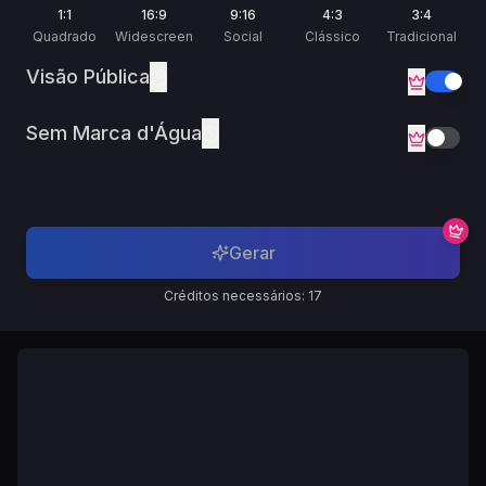
1:1
16:9
9:16
4:3
3:4
Quadrado
Widescreen
Social
Clássico
Tradicional
Visão Pública
Sem Marca d'Água
Gerar
Créditos necessários: 17