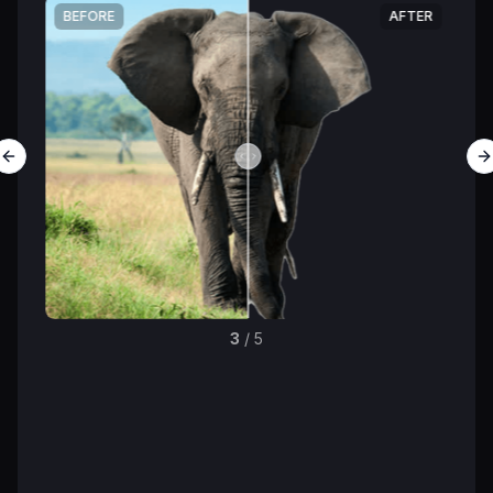
ER
BEFORE
AFTER
B
Previous slide
N
3
/
5