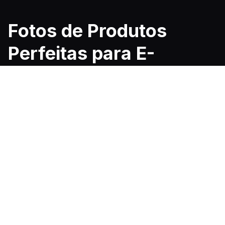
Fotos de Produtos
Perfeitas para E-
commerce
Prepare fotos de produtos perfeitas para qualquer
mercado. Obtenha um fundo limpo e transparente
que atenda aos requisitos da Amazon e Shopify,
fazendo com que seus produtos pareçam
profissionais e prontos para vender.
Aperfeiçoar Minhas Fotos de Produto