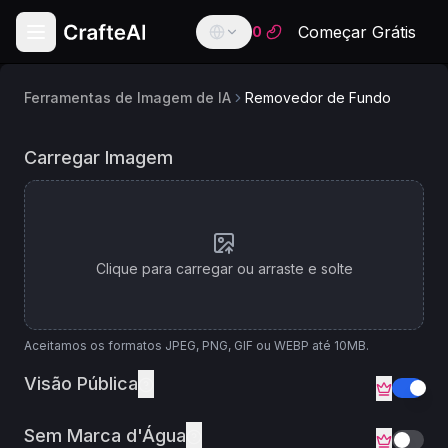
Começar Grátis
0
Ferramentas de Imagem de IA
Removedor de Fundo
English
English
Modelo
Removedor de Fundo
Carregar Imagem
de
Español
Spanish
IA
Français
French
Bria Background Remove
Clique para carregar ou arraste e solte
Deutsch
German
العربية
Aceitamos os formatos JPEG, PNG, GIF ou WEBP até 10MB.
Arabic
Visão Pública
Português
Portuguese
Sem Marca d'Água