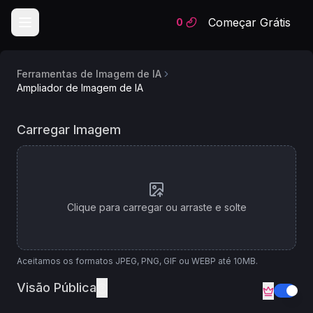
Começar Grátis
0
Ferramentas de Imagem de IA
Ampliador de Imagem de IA
Modelo
Ampliador de Imagem com IA
Carregar Imagem
de
IA
Upscale Image
Clique para carregar ou arraste e solte
Aceitamos os formatos JPEG, PNG, GIF ou WEBP até 10MB.
Visão Pública