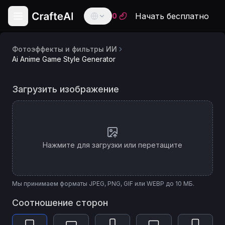
Начать бесплатно
0
Фотоэффекты и фильтры ИИ
English
Ai Anime Game Style Generator
English
Модель
Генератор в стиле аниме-игр с ИИ
Español
Загрузить изображение
Spanish
ИИ
Français
Image Apps v2 Style Transfer
French
Deutsch
Нажмите для загрузки или перетащите
German
العربية
Arabic
Мы принимаем форматы JPEG, PNG, GIF или WEBP до 10 МБ.
Português
Соотношение сторон
Portuguese