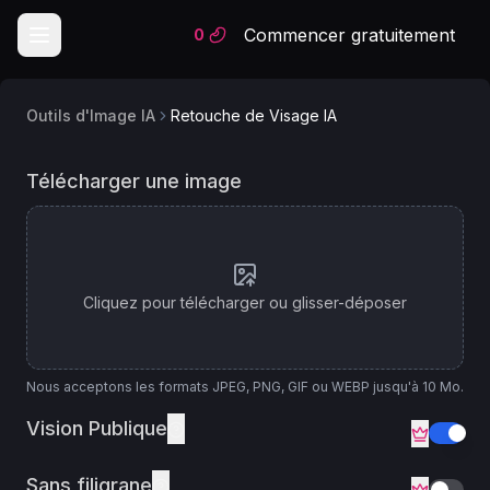
Commencer gratuitement
0
Outils d'Image IA
Retouche de Visage IA
Modèle
Retouche de Visage IA
Télécharger une image
d'IA
Image Retouch
Cliquez pour télécharger ou glisser-déposer
Nous acceptons les formats JPEG, PNG, GIF ou WEBP jusqu'à 10 Mo.
Vision Publique
Sans filigrane