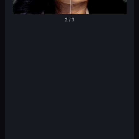
2
/
3