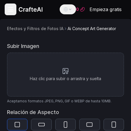
Empieza gratis
0
Efectos y Filtros de Fotos IA
Ai Concept Art Generator
English
English
Modelo
Generador de Arte Conceptual IA
Subir Imagen
de
Español
Spanish
IA
Français
French
Image Apps v2 Style Transfer
Haz clic para subir o arrastra y suelta
Deutsch
German
العربية
Aceptamos formatos JPEG, PNG, GIF o WEBP de hasta 10MB.
Arabic
Relación de Aspecto
Português
Portuguese