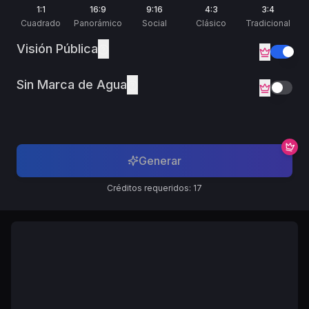
Русский
1:1
16:9
9:16
4:3
3:4
Russian
Cuadrado
Panorámico
Social
Clásico
Tradicional
Visión Pública
Sin Marca de Agua
Generar
Créditos requeridos: 17